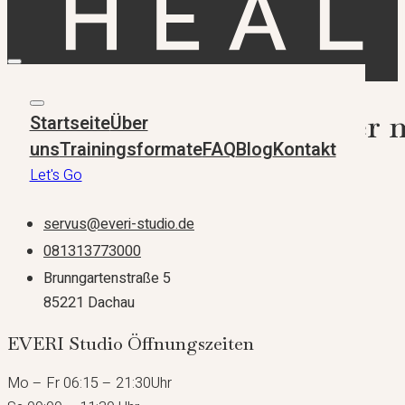
Du hast noch Fragen oder m
Startseite
Über
uns
Trainingsformate
FAQ
Blog
Kontakt
Let's Go
Probetraining vereinbaren
servus@everi-studio.de
081313773000
Brunngartenstraße 5
85221 Dachau
EVERI Studio Öffnungszeiten
Mo – Fr 06:15 – 21:30Uhr